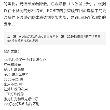
的黑化，光通量显著降低，色温漂移（即色温上升）。根据
以往不良例的分析结果，PCB中的余留硫在回流焊接中的高
温条件下通过硅胶体渗透到支架内部，导致LED硫化现象的
发生。
上一篇：
oled蓝光危害 oled蓝色寿命
下一篇：
2020植物照明的市场前景
led植物照明技术的发展
最新文章：
led贴片烧了一个灯珠怎么办
红光和激光
贴片灯珠亮度
led灯珠怎么贴片
3535led灯珠
家用led灯珠
红外灯珠的利用
LED灯珠维修
激光红光和绿光哪个好
led灯芯灯珠和贴片区别