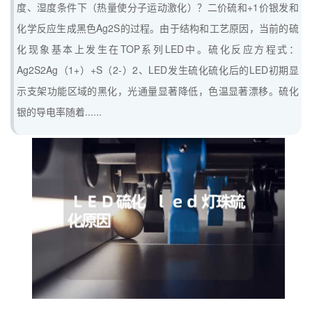
度、湿度条件下（热量使分子运动激化）？二价硫和+1价银发和
化学反应生成黑色Ag2S的过程。由于结构和工艺原因，当前的硫
化现象基本上发生在TOP系列LED中。硫化反应方程式：
Ag2S2Ag（1+）+S（2-）2、LED发生硫化硫化后的LED初期显
示支架功能区域的黑化，光通量显著降低，色温显著漂移。硫化
银的导电率随着......