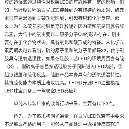
胶的透湿氧透过特性对封装LED的可靠性有一定的影响，例
如，当硅胶过程的白光LED接触到含有硫磺的物质时，硫元
素很容易渗透到支架功能区域，引起镀银和化学反应。那
么，为什么硫元素能够贯穿硅胶呢？因为硫和氧是同属氧族
元素，大气中的氧主要以二原子分子O2的形态存在，硫主
要存在于化合物状态，具有氧化和酸形成的特征。从化学元
素周期表可以看出，硫的原子量和氧分子量都是32，由于硅
胶具有透氧透湿性，如果在硅胶工艺LED的环境周围含有硫
（S），则硫离子容易穿透硅胶分子间隙进入LED内部，引
起镀银层和硫化反应。硅胶产品本身具有的透氧透湿特性，
其抗硫化能力本质上难以提高。LED侧光源LED注塑模组
LED珠宝灯条三一驾驶室LED感应灯
单纯从包装厂家的改善行动来看，主要有以下2点。
首先，为了追求初期光通量，在白光LED光衰率中要求
不是那么严格的用户，能够从产品处理中选择硬度高TOP