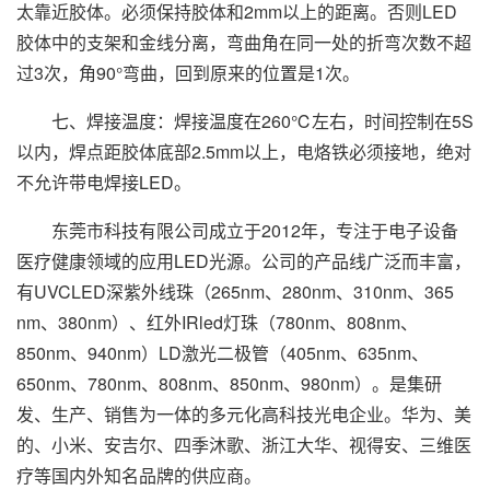
太靠近胶体。必须保持胶体和2mm以上的距离。否则LED
胶体中的支架和金线分离，弯曲角在同一处的折弯次数不超
过3次，角90°弯曲，回到原来的位置是1次。
七、焊接温度：焊接温度在260℃左右，时间控制在5S
以内，焊点距胶体底部2.5mm以上，电烙铁必须接地，绝对
不允许带电焊接LED。
东莞市科技有限公司成立于2012年，专注于电子设备
医疗健康领域的应用LED光源。公司的产品线广泛而丰富，
有UVCLED深紫外线珠（265nm、280nm、310nm、365
nm、380nm）、红外IRled灯珠（780nm、808nm、
850nm、940nm）LD激光二极管（405nm、635nm、
650nm、780nm、808nm、850nm、980nm）。是集研
发、生产、销售为一体的多元化高科技光电企业。华为、美
的、小米、安吉尔、四季沐歌、浙江大华、视得安、三维医
疗等国内外知名品牌的供应商。