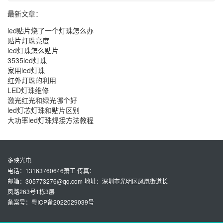
最新文章：
led贴片烧了一个灯珠怎么办
贴片灯珠亮度
led灯珠怎么贴片
3535led灯珠
家用led灯珠
红外灯珠的利用
LED灯珠维修
激光红光和绿光哪个好
led灯芯灯珠和贴片区别
大功率led灯珠焊接方法教程
多映光电
电话：13163760646萧工 传真：
邮箱：305773276@qq.com 地址：深圳市光明区凤凰街道长
凤路263号1栋3层
备案号：粤ICP备2022029039号