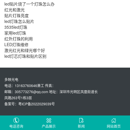
led贴片烧了一个灯珠怎么办
红光和激光
贴片灯珠亮度
led灯珠怎么贴片
3535led灯珠
家用led灯珠
红外灯珠的利用
LED灯珠维修
激光红光和绿光哪个好
led灯芯灯珠和贴片区别
多映光电
电话：13163760646萧工 传真：
邮箱：305773276@qq.com 地址：深圳市光明区凤凰街道长
凤路263号1栋3层
备案号：粤ICP备2022029039号
电话咨询
产品展示
新闻
网站首页