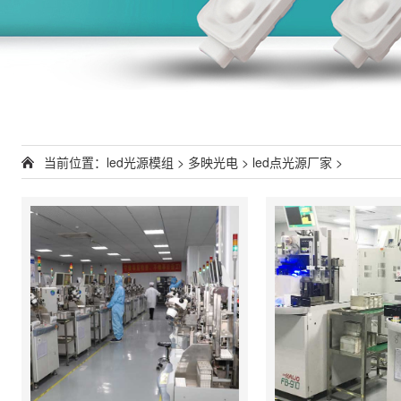
当前位置：
led光源模组
>
多映光电
>
led点光源厂家
>