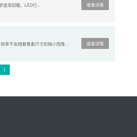
查看详情
求逐渐回暖，LED行...
查看详情
子效率不会随着像素尺寸的缩小而降...
1